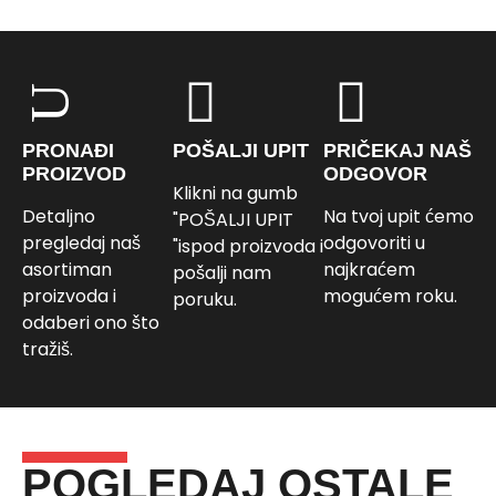
PRONAĐI
POŠALJI UPIT
PRIČEKAJ NAŠ
PROIZVOD
ODGOVOR
Klikni na gumb
Detaljno
Na tvoj upit ćemo
"POŠALJI UPIT
pregledaj naš
odgovoriti u
"ispod proizvoda i
asortiman
najkraćem
pošalji nam
proizvoda i
mogućem roku.
poruku.
odaberi ono što
tražiš.
POGLEDAJ OSTALE